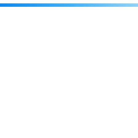
Каталог
Скидки
О нас
Новости
© 2026 Издательство «Статут»
ул. Лобачевского, 92, корп. 2
119454, г. Москва
+7 (495) 781-85-55
market@estatut.ru
Издательство