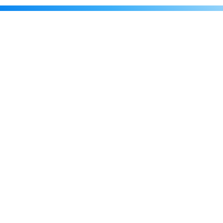
Каталог
Скидки
О нас
Новости
© 2026 Издательство «Статут»
ул. Лобачевского, 92, корп. 2
119454, г. Москва
+7 (495) 781-85-55
market@estatut.ru
Издательство