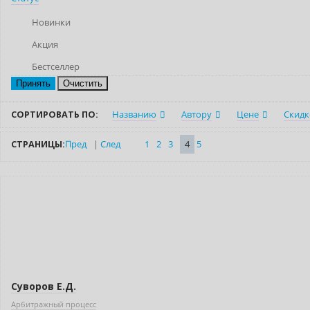
Новинки
Акция
Бестселлер
Очистить
СОРТИРОВАТЬ ПО:
Названию
Автору
Цене
Скидк
СТРАНИЦЫ:
Пред
|
След
1
2
3
4
5
Новинка
Суворов Е.Д.
Арбитражный процесс