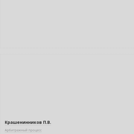
Нет в наличии
Крашенинников П.В.
Арбитражный процесс