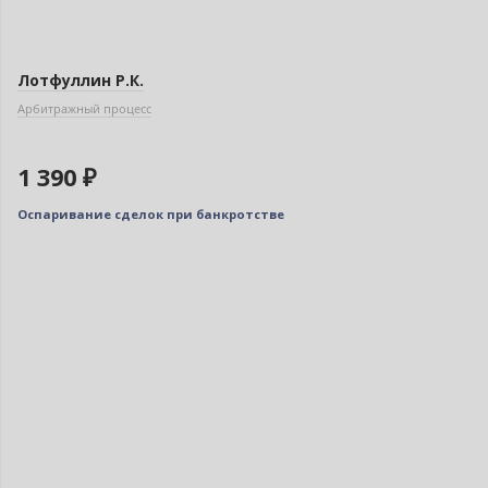
Лотфуллин Р.К.
Арбитражный процесс
1 390 ₽
Оспаривание сделок при банкротстве