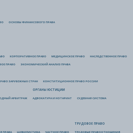
ВО
ОСНОВЫ ФИНАНСОВОГО ПРАВА
АВО
КОРПОРАТИВНОЕ ПРАВО
МЕДИЦИНСКОЕ ПРАВО
НАСЛЕДСТВЕННОЕ ПРАВО
ВОЕ ПРАВО
ЭКОНОМИЧЕСКИЙ АНАЛИЗ ПРАВА
РАВО ЗАРУБЕЖНЫХ СТРАН
КОНСТИТУЦИОННОЕ ПРАВО РОССИИ
ОРГАНЫ ЮСТИЦИИ
ОДНЫЙ АРБИТРАЖ
АДВОКАТУРА И НОТАРИАТ
СУДЕБНАЯ СИСТЕМА
ТРУДОВОЕ ПРАВО
Я ПРАВА
ЦИВИЛИСТИКА
ЧАСТНОЕ ПРАВО
ТРУДОВЫЕ ПРАВООТНОШЕНИЯ