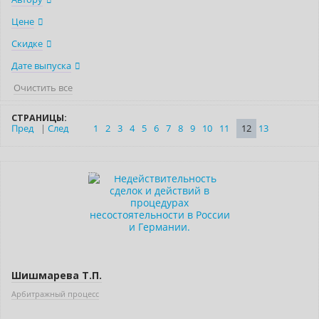
Цене
Скидке
Дате выпуска
Очистить все
СТРАНИЦЫ:
Пред
|
След
1
2
3
4
5
6
7
8
9
10
11
12
13
Индивидуальный подход
Шишмарева Т.П.
Арбитражный процесс