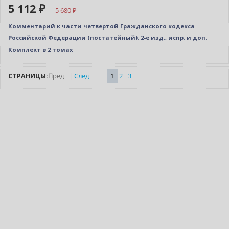
5 112 ₽
5 680
Комментарий к части четвертой Гражданского кодекса
Российской Федерации (постатейный). 2-е изд., испр. и доп.
Комплект в 2 томах
СТРАНИЦЫ:
Пред
|
След
1
2
3