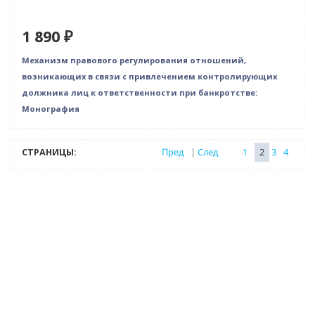
1 890 ₽
Механизм правового регулирования отношений,
возникаю­щих в связи с привлечением контролирующих
должника лиц к ответственности при банкротстве:
Монография
СТРАНИЦЫ:
Пред
|
След
1
2
3
4