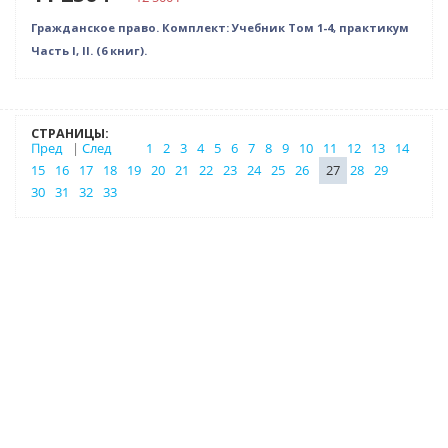
Гражданское право. Комплект: Учебник Том 1-4, практикум
Часть I, II. (6 книг).
СТРАНИЦЫ:
Пред
|
След
1
2
3
4
5
6
7
8
9
10
11
12
13
14
15
16
17
18
19
20
21
22
23
24
25
26
27
28
29
30
31
32
33