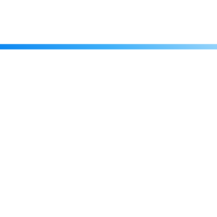
Каталог
Скидки
О нас
Новости
© 2026 Издательство «Статут»
ул. Лобачевского, 92, корп. 2
119454, г. Москва
+7 (495) 781-85-55