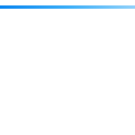
Каталог
Скидки
О нас
Новости
© 2026 Издательство «Статут»
ул. Лобачевского, 92, корп. 2
119454, г. Москва
+7 (495) 781-85-55
market@estatut.ru
Издательство