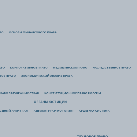
ВО
ОСНОВЫ ФИНАНСОВОГО ПРАВА
АВО
КОРПОРАТИВНОЕ ПРАВО
МЕДИЦИНСКОЕ ПРАВО
НАСЛЕДСТВЕННОЕ ПРАВО
ВОЕ ПРАВО
ЭКОНОМИЧЕСКИЙ АНАЛИЗ ПРАВА
РАВО ЗАРУБЕЖНЫХ СТРАН
КОНСТИТУЦИОННОЕ ПРАВО РОССИИ
ОРГАНЫ ЮСТИЦИИ
ОДНЫЙ АРБИТРАЖ
АДВОКАТУРА И НОТАРИАТ
СУДЕБНАЯ СИСТЕМА
ТРУДОВОЕ ПРАВО