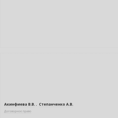
Новинка
Акинфиева В.В.
,
Степанченко А.В.
Договорное право