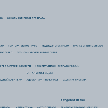
ВО
ОСНОВЫ ФИНАНСОВОГО ПРАВА
АВО
КОРПОРАТИВНОЕ ПРАВО
МЕДИЦИНСКОЕ ПРАВО
НАСЛЕДСТВЕННОЕ ПРАВО
ВОЕ ПРАВО
ЭКОНОМИЧЕСКИЙ АНАЛИЗ ПРАВА
РАВО ЗАРУБЕЖНЫХ СТРАН
КОНСТИТУЦИОННОЕ ПРАВО РОССИИ
ОРГАНЫ ЮСТИЦИИ
ОДНЫЙ АРБИТРАЖ
АДВОКАТУРА И НОТАРИАТ
СУДЕБНАЯ СИСТЕМА
ТРУДОВОЕ ПРАВО
Я ПРАВА
ЦИВИЛИСТИКА
ЧАСТНОЕ ПРАВО
ТРУДОВЫЕ ПРАВООТНОШЕНИЯ