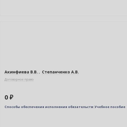
Новинка
Нет в наличии
Акинфиева В.В.
,
Степанченко А.В.
Договорное право
0 ₽
Способы обеспечения исполнения обязательств: Учебное пособие