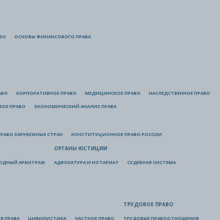
ВО
ОСНОВЫ ФИНАНСОВОГО ПРАВА
АВО
КОРПОРАТИВНОЕ ПРАВО
МЕДИЦИНСКОЕ ПРАВО
НАСЛЕДСТВЕННОЕ ПРАВО
ВОЕ ПРАВО
ЭКОНОМИЧЕСКИЙ АНАЛИЗ ПРАВА
РАВО ЗАРУБЕЖНЫХ СТРАН
КОНСТИТУЦИОННОЕ ПРАВО РОССИИ
ОРГАНЫ ЮСТИЦИИ
ОДНЫЙ АРБИТРАЖ
АДВОКАТУРА И НОТАРИАТ
СУДЕБНАЯ СИСТЕМА
ТРУДОВОЕ ПРАВО
Я ПРАВА
ЦИВИЛИСТИКА
ЧАСТНОЕ ПРАВО
ТРУДОВЫЕ ПРАВООТНОШЕНИЯ