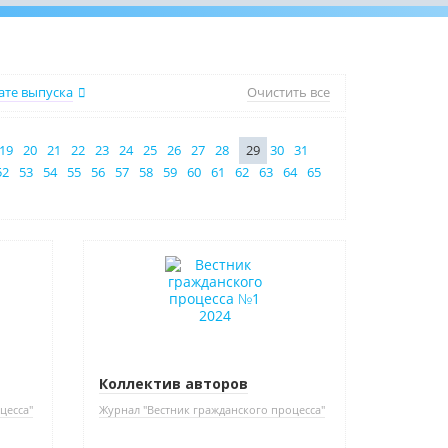
ате выпуска
Очистить все
19
20
21
22
23
24
25
26
27
28
29
30
31
52
53
54
55
56
57
58
59
60
61
62
63
64
65
Новинка
Коллектив авторов
цесса"
Журнал "Вестник гражданского процесса"