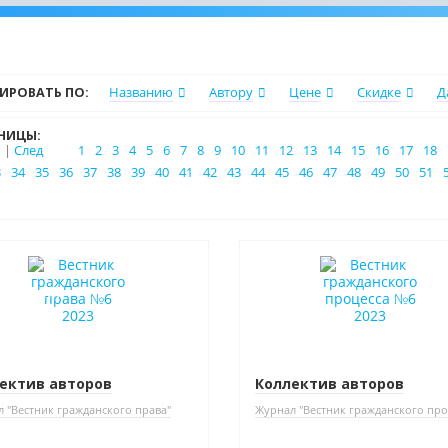
ИРОВАТЬ ПО:
Названию
Автору
Цене
Скидке
Д
НИЦЫ:
|
След
1
2
3
4
5
6
7
8
9
10
11
12
13
14
15
16
17
18
3
34
35
36
37
38
39
40
41
42
43
44
45
46
47
48
49
50
51
нка
Новинка
в наличии
ектив авторов
Коллектив авторов
 "Вестник гражданского права"
Журнал "Вестник гражданского про