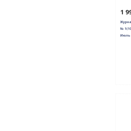
1 9
Журн
№ 1(10
Июль 
Нови