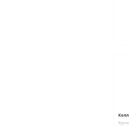
Нови
Колл
Журна