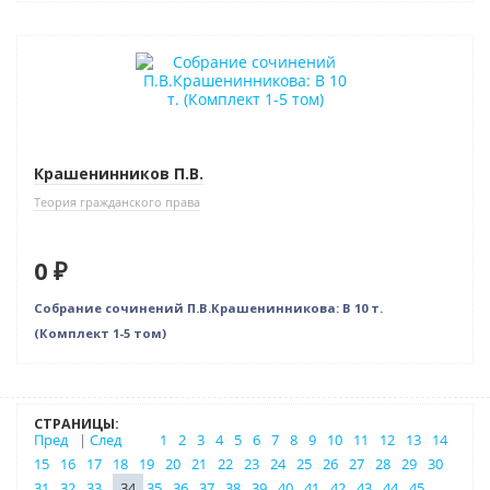
Новинка
Нет в наличии
Крашенинников П.В.
Теория гражданского права
0 ₽
Собрание сочинений П.В.Крашенинникова: В 10 т.
(Комплект 1-5 том)
СТРАНИЦЫ:
Пред
|
След
1
2
3
4
5
6
7
8
9
10
11
12
13
14
15
16
17
18
19
20
21
22
23
24
25
26
27
28
29
30
31
32
33
34
35
36
37
38
39
40
41
42
43
44
45