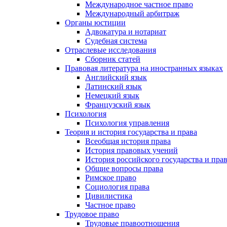
Международное частное право
Международный арбитраж
Органы юстиции
Адвокатура и нотариат
Судебная система
Отраслевые исследования
Сборник статей
Правовая литература на иностранных языках
Английский язык
Латинский язык
Немецкий язык
Французский язык
Психология
Психология управления
Теория и история государства и права
Всеобщая история права
История правовых учений
История российского государства и пра
Общие вопросы права
Римское право
Социология права
Цивилистика
Частное право
Трудовое право
Трудовые правоотношения