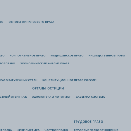
ВО
ОСНОВЫ ФИНАНСОВОГО ПРАВА
АВО
КОРПОРАТИВНОЕ ПРАВО
МЕДИЦИНСКОЕ ПРАВО
НАСЛЕДСТВЕННОЕ ПРАВО
ВОЕ ПРАВО
ЭКОНОМИЧЕСКИЙ АНАЛИЗ ПРАВА
РАВО ЗАРУБЕЖНЫХ СТРАН
КОНСТИТУЦИОННОЕ ПРАВО РОССИИ
ОРГАНЫ ЮСТИЦИИ
ОДНЫЙ АРБИТРАЖ
АДВОКАТУРА И НОТАРИАТ
СУДЕБНАЯ СИСТЕМА
ТРУДОВОЕ ПРАВО
Я ПРАВА
ЦИВИЛИСТИКА
ЧАСТНОЕ ПРАВО
ТРУДОВЫЕ ПРАВООТНОШЕНИЯ