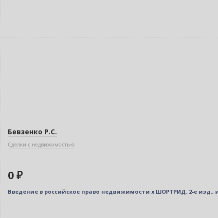
Новинка
Бестселлер
Нет в наличии
Бевзенко Р.С.
Сделки с недвижимостью
0 ₽
Введение в российское право недвижимости x ШОРТРИД. 2-е изд., и