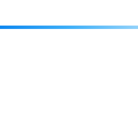
Каталог
Скидки
О нас
Новости
© 2026 Издательство «Статут»
ул. Лобачевского, 92, корп. 2
119454, г. Москва
+7 (495) 781-85-55