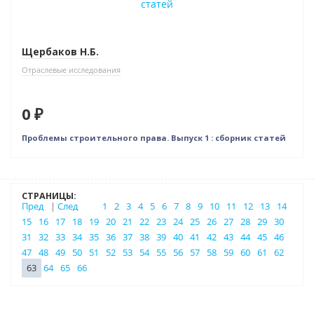
Щербаков Н.Б.
Отраслевые исследования
0 ₽
Проблемы строительного права. Выпуск 1 : сборник статей
СТРАНИЦЫ:
Пред
|
След
1
2
3
4
5
6
7
8
9
10
11
12
13
14
15
16
17
18
19
20
21
22
23
24
25
26
27
28
29
30
31
32
33
34
35
36
37
38
39
40
41
42
43
44
45
46
47
48
49
50
51
52
53
54
55
56
57
58
59
60
61
62
63
64
65
66