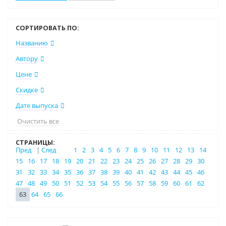
СОРТИРОВАТЬ ПО:
Названию
Автору
Цене
Скидке
Дате выпуска
Очистить все
СТРАНИЦЫ:
Пред
|
След
1
2
3
4
5
6
7
8
9
10
11
12
13
14
15
16
17
18
19
20
21
22
23
24
25
26
27
28
29
30
31
32
33
34
35
36
37
38
39
40
41
42
43
44
45
46
47
48
49
50
51
52
53
54
55
56
57
58
59
60
61
62
63
64
65
66
–10% (скидка 1350 ₽)