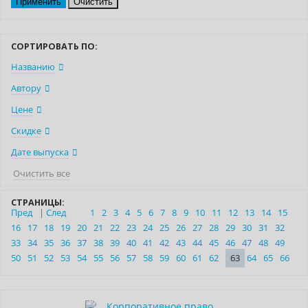
Очистить
СОРТИРОВАТЬ ПО:
Названию
Автору
Цене
Скидке
Дате выпуска
Очистить все
СТРАНИЦЫ:
Пред
|
След
1
2
3
4
5
6
7
8
9
10
11
12
13
14
15
16
17
18
19
20
21
22
23
24
25
26
27
28
29
30
31
32
33
34
35
36
37
38
39
40
41
42
43
44
45
46
47
48
49
50
51
52
53
54
55
56
57
58
59
60
61
62
63
64
65
66
–10% (скидка 1350 ₽)