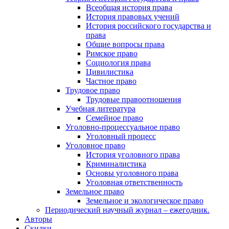
Всеобщая история права
История правовых учений
История российского государства и
права
Общие вопросы права
Римское право
Социология права
Цивилистика
Частное право
Трудовое право
Трудовые правоотношения
Учебная литература
Семейное право
Уголовно-процессуальное право
Уголовный процесс
Уголовное право
История уголовного права
Криминалистика
Основы уголовного права
Уголовная ответственность
Земельное право
Земельное и экологическое право
Периодический научный журнал – ежегодник.
Авторы
Скидки