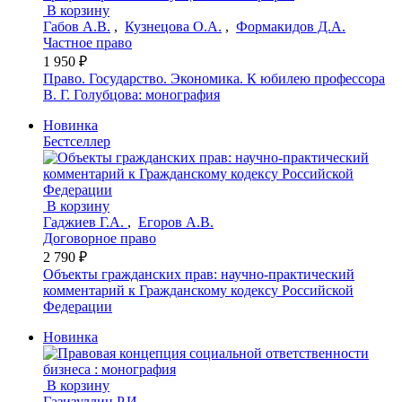
В корзину
Габов А.В.
,
Кузнецова О.А.
,
Формакидов Д.А.
Частное право
1 950 ₽
Право. Государство. Экономика. К юбилею профессора
В. Г. Голубцова: монография
Новинка
Бестселлер
В корзину
Гаджиев Г.А.
,
Егоров А.В.
Договорное право
2 790 ₽
Объекты гражданских прав: научно-практический
комментарий к Гражданскому кодексу Российской
Федерации
Новинка
В корзину
Газизуллин Р.И.