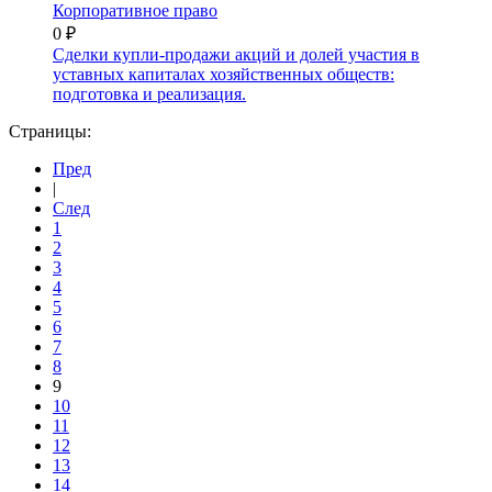
Корпоративное право
0 ₽
Сделки купли-продажи акций и долей участия в
уставных капиталах хозяйственных обществ:
подготовка и реализация.
Страницы:
Пред
|
След
1
2
3
4
5
6
7
8
9
10
11
12
13
14