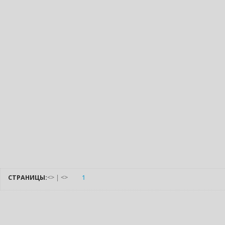
СТРАНИЦЫ:
<
>
|
<
>
1