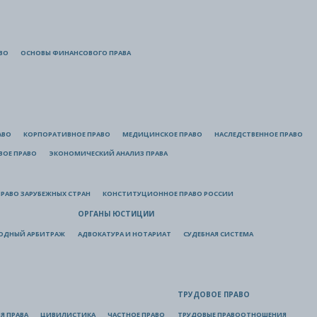
ВО
ОСНОВЫ ФИНАНСОВОГО ПРАВА
АВО
КОРПОРАТИВНОЕ ПРАВО
МЕДИЦИНСКОЕ ПРАВО
НАСЛЕДСТВЕННОЕ ПРАВО
ВОЕ ПРАВО
ЭКОНОМИЧЕСКИЙ АНАЛИЗ ПРАВА
РАВО ЗАРУБЕЖНЫХ СТРАН
КОНСТИТУЦИОННОЕ ПРАВО РОССИИ
ОРГАНЫ ЮСТИЦИИ
ОДНЫЙ АРБИТРАЖ
АДВОКАТУРА И НОТАРИАТ
СУДЕБНАЯ СИСТЕМА
ТРУДОВОЕ ПРАВО
Я ПРАВА
ЦИВИЛИСТИКА
ЧАСТНОЕ ПРАВО
ТРУДОВЫЕ ПРАВООТНОШЕНИЯ