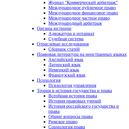
Журнал "Коммерческий арбитраж"
Международное публичное право
Международное финансовое право
Международное частное право
Международный арбитраж
Органы юстиции
Адвокатура и нотариат
Судебная система
Отраслевые исследования
Сборник статей
Правовая литература на иностранных языках
Английский язык
Латинский язык
Немецкий язык
Французский язык
Психология
Психология управления
Теория и история государства и права
Всеобщая история права
История правовых учений
История российского государства и
права
Общие вопросы права
Римское право
Социология права