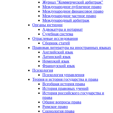
Журнал "Коммерческий арбитраж"
Международное публичное право
Международное финансовое право
Международное частное право
Международный арбитраж
Органы юстиции
Адвокатура и нотариат
Судебная система
Отраслевые исследования
Сборник статей
Правовая литература на иностранных языках
Английский язык
Латинский язык
Немецкий язык
Французский язык
Психология
Психология управления
Теория и история государства и права
Всеобщая история права
История правовых учений
История российского государства и
права
Общие вопросы права
Римское право
Социология права