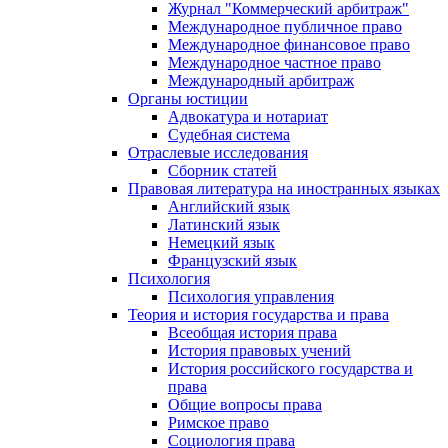
Журнал "Коммерческий арбитраж"
Международное публичное право
Международное финансовое право
Международное частное право
Международный арбитраж
Органы юстиции
Адвокатура и нотариат
Судебная система
Отраслевые исследования
Сборник статей
Правовая литература на иностранных языках
Английский язык
Латинский язык
Немецкий язык
Французский язык
Психология
Психология управления
Теория и история государства и права
Всеобщая история права
История правовых учений
История российского государства и
права
Общие вопросы права
Римское право
Социология права