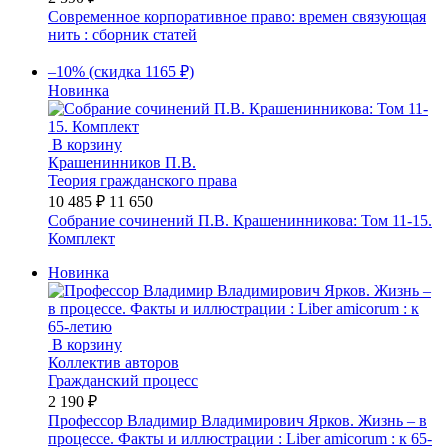
Современное корпоративное право: времен связующая
нить : сборник статей
–10% (скидка 1165 ₽)
Новинка
В корзину
Крашенинников П.В.
Теория гражданского права
10 485 ₽
11 650
Собрание сочинений П.В. Крашенинникова: Том 11-15.
Комплект
Новинка
В корзину
Коллектив авторов
Гражданский процесс
2 190 ₽
Профессор Владимир Владимирович Ярков. Жизнь – в
процессе. Факты и иллюстрации : Liber amicorum : к 65-