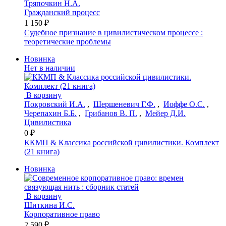
Тряпочкин Н.А.
Гражданский процесс
1 150 ₽
Судебное признание в цивилистическом процессе :
теоретические проблемы
Новинка
Нет в наличии
В корзину
Покровский И.А.
,
Шершеневич Г.Ф.
,
Иоффе О.С.
,
Черепахин Б.Б.
,
Грибанов В. П.
,
Мейер Д.И.
Цивилистика
0 ₽
ККМП & Классика российской цивилистики. Комплект
(21 книга)
Новинка
В корзину
Шиткина И.С.
Корпоративное право
2 590 ₽