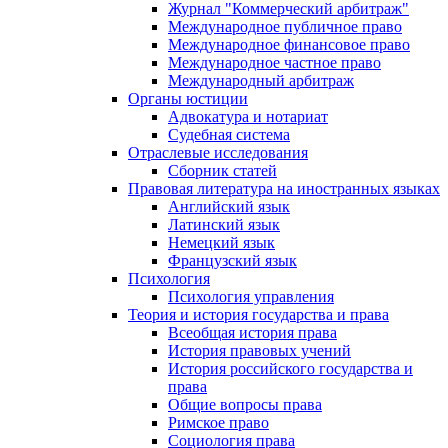
Журнал "Коммерческий арбитраж"
Международное публичное право
Международное финансовое право
Международное частное право
Международный арбитраж
Органы юстиции
Адвокатура и нотариат
Судебная система
Отраслевые исследования
Сборник статей
Правовая литература на иностранных языках
Английский язык
Латинский язык
Немецкий язык
Французский язык
Психология
Психология управления
Теория и история государства и права
Всеобщая история права
История правовых учений
История российского государства и
права
Общие вопросы права
Римское право
Социология права