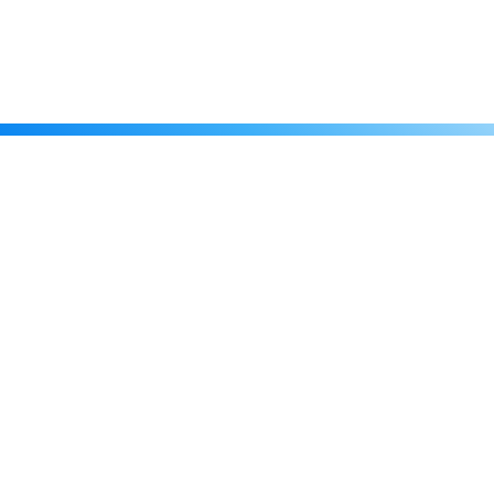
Каталог
Скидки
О нас
Новости
© 2026 Издательство «Статут»
ул. Лобачевского, 92, корп. 2
119454, г. Москва