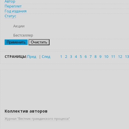
Автор
Переплет
Год издания
Статус
Акции
Бестселлер
Очистить
СТРАНИЦЫ:
Пред
|
След
1
2
3
4
5
6
7
8
9
10
11
12
13
Новинка
Коллектив авторов
Журнал "Вестник гражданского процесса"