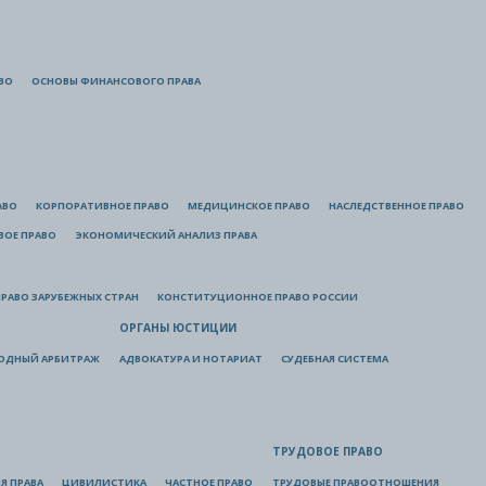
ВО
ОСНОВЫ ФИНАНСОВОГО ПРАВА
АВО
КОРПОРАТИВНОЕ ПРАВО
МЕДИЦИНСКОЕ ПРАВО
НАСЛЕДСТВЕННОЕ ПРАВО
ВОЕ ПРАВО
ЭКОНОМИЧЕСКИЙ АНАЛИЗ ПРАВА
РАВО ЗАРУБЕЖНЫХ СТРАН
КОНСТИТУЦИОННОЕ ПРАВО РОССИИ
ОРГАНЫ ЮСТИЦИИ
ОДНЫЙ АРБИТРАЖ
АДВОКАТУРА И НОТАРИАТ
СУДЕБНАЯ СИСТЕМА
ТРУДОВОЕ ПРАВО
Я ПРАВА
ЦИВИЛИСТИКА
ЧАСТНОЕ ПРАВО
ТРУДОВЫЕ ПРАВООТНОШЕНИЯ