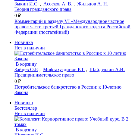
Зыкин И.С.
,
Асосков А. В.
,
Жильцов А. Н.
Теория гражданского права
0 ₽
Комментарий к разделу VI «Международное частное
право» части третьей Гражданского кодекса Российской
Федерации (постатейный)
Новинка
Нет в наличии
В корзину
Зайцев О.Р.
,
Мифтахутдинов Р.Т.
,
Шайдуллин А.И.
Предпринимательское право
0 ₽
Потребительское банкротство в России: к 10-летию
Закона
Новинка
Бестселлер
Нет в наличии
В корзину