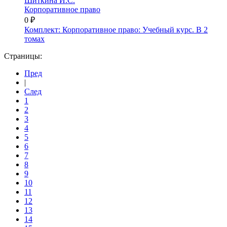
Шиткина И.С.
Корпоративное право
0 ₽
Комплект: Корпоративное право: Учебный курс. В 2
томах
Страницы:
Пред
|
След
1
2
3
4
5
6
7
8
9
10
11
12
13
14