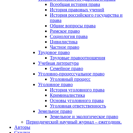
Всеобщая история права
История правовых учений
История российского государства и
права
Общие вопросы права
Римское право
Социология права
Цивилистика
Частное право
Трудовое право
Трудовые правоотношения
Учебная литература
Семейное право
Уголовно-процессуальное право
Уголовный процесс
Уголовное право
История уголовного права
Криминалистика
Основы уголовного права
Уголовная ответственность
Земельное право
Земельное и экологическое право
Периодический научный журнал – ежегодник.
Авторы
Скидки