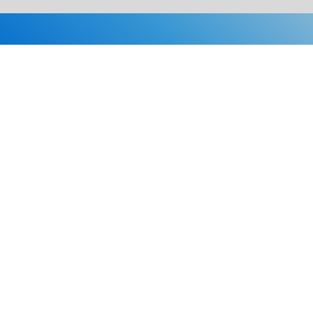
Каталог
Скидки
О нас
Новости
© 2026 Издательство «Статут»
ул. Лобачевского, 92, корп. 2
119454, г. Москва
+7 (495) 781-85-55
market@estatut.ru