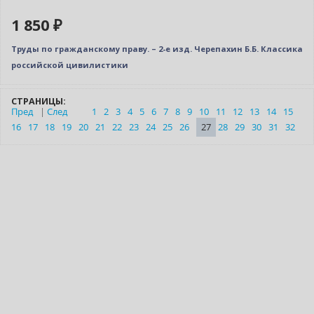
1 850 ₽
Труды по гражданскому праву. – 2-е изд. Черепахин Б.Б. Классика
российской цивилистики
СТРАНИЦЫ:
Пред
|
След
1
2
3
4
5
6
7
8
9
10
11
12
13
14
15
16
17
18
19
20
21
22
23
24
25
26
27
28
29
30
31
32