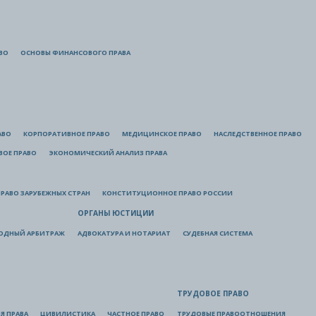
ВО
ОСНОВЫ ФИНАНСОВОГО ПРАВА
АВО
КОРПОРАТИВНОЕ ПРАВО
МЕДИЦИНСКОЕ ПРАВО
НАСЛЕДСТВЕННОЕ ПРАВО
ВОЕ ПРАВО
ЭКОНОМИЧЕСКИЙ АНАЛИЗ ПРАВА
РАВО ЗАРУБЕЖНЫХ СТРАН
КОНСТИТУЦИОННОЕ ПРАВО РОССИИ
ОРГАНЫ ЮСТИЦИИ
ОДНЫЙ АРБИТРАЖ
АДВОКАТУРА И НОТАРИАТ
СУДЕБНАЯ СИСТЕМА
ТРУДОВОЕ ПРАВО
Я ПРАВА
ЦИВИЛИСТИКА
ЧАСТНОЕ ПРАВО
ТРУДОВЫЕ ПРАВООТНОШЕНИЯ