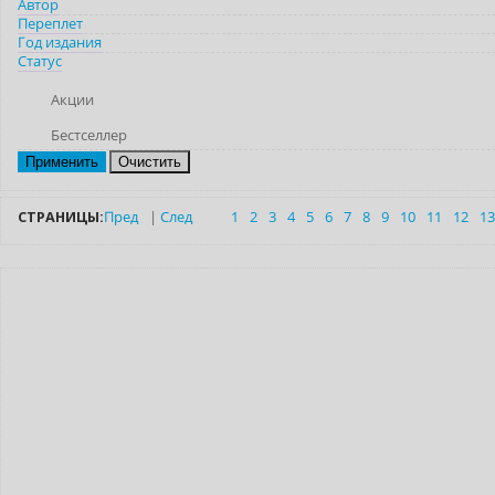
Автор
Переплет
Год издания
Статус
Акции
Бестселлер
Очистить
СТРАНИЦЫ:
Пред
|
След
1
2
3
4
5
6
7
8
9
10
11
12
13
Новинка
Нет в наличии
Индивидуальный подход