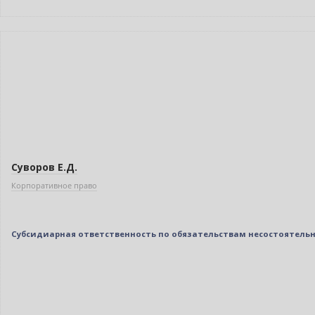
Новинка
Бестселлер
Нет в наличии
Суворов Е.Д.
Корпоративное право
Субсидиарная ответственность по обязательствам несостоятель