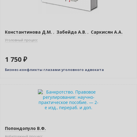
Константинова Д.М.
,
Забейда А.В.
,
Саркисян А.А.
Уголовный процесс
1 750 ₽
Бизнес-конфликты глазами уголовного адвоката
Новинка
Нет в наличии
Попондопуло В.Ф.
Арбитражный процесс