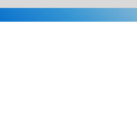
Каталог
Скидки
О нас
Новости
© 2026 Издательство «Статут»
ул. Лобачевского, 92, корп. 2
119454, г. Москва
+7 (495) 781-85-55
market@estatut.ru