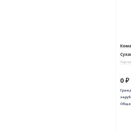
Кома
Суха
Торгов
0 ₽
Гражд
заруб
Общая