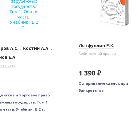
Лотфуллин Р.К.
ров А.С.
,
Костин А.А.
,
Арбитражный процесс
нов Е.А.
ое право
1 390 ₽
Оспаривание сделок при
банкротстве
анское и торговое право
ежных государств. Том 1:
 часть. Учебник : В 2 т.