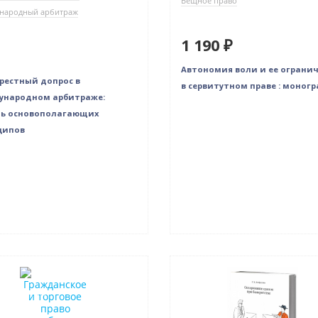
Вещное право
народный арбитраж
1 190 ₽
Автономия воли и ее ограни
рестный допрос в
в сервитутном праве : моногр
ународном арбитраже:
ть основополагающих
ципов
нка
Новинка
в наличии
Только у нас