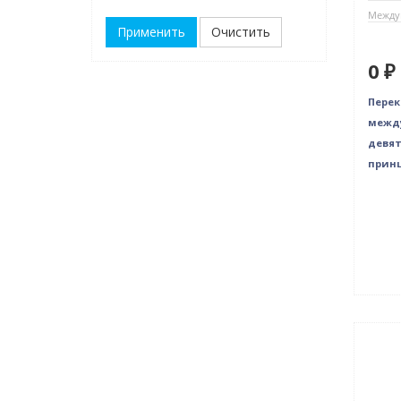
Между
Очистить
0 ₽
Перек
межд
девя
прин
Нови
Нет 