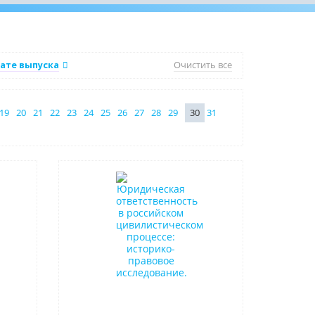
ате выпуска
Очистить все
19
20
21
22
23
24
25
26
27
28
29
30
31
Новинка