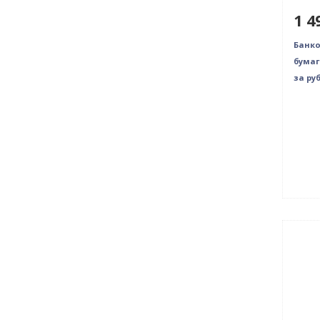
1 4
Банко
бумаг
за ру
Нови