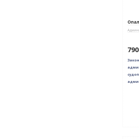
Опал
Админи
790
Зако
адми
судоп
адми