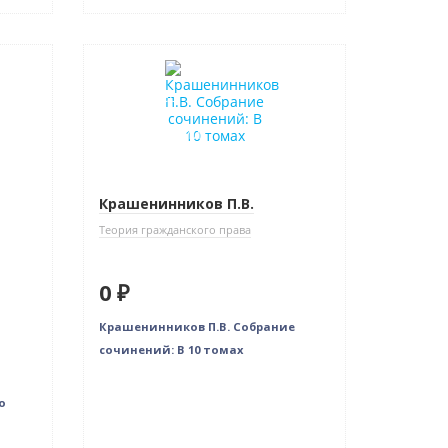
Новинка
Бестселлер
Нет в наличии
Крашенинников П.В.
Теория гражданского права
0 ₽
Крашенинников П.В. Собрание
сочинений: В 10 томах
о