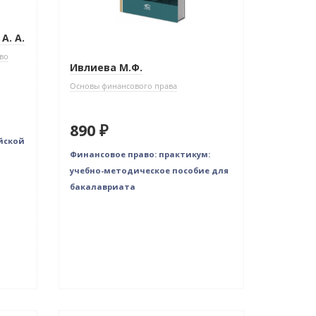
А. А.
во
Ивлиева М.Ф.
Основы финансового права
890 ₽
йской
Финансовое право: практикум:
учебно-методическое пособие для
бакалавриата