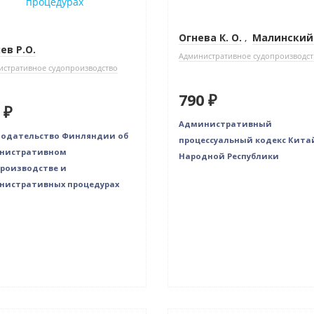
Огнева К. О.
,
Малинский 
ев Р.О.
Административное судопроизводст
стративное судопроизводство
790 ₽
 ₽
Административный
нодательство Финляндии об
процессуальный кодекс Кита
нистративном
Народной Республики
роизводстве и
нистративных процедурах