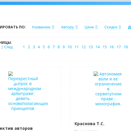
ИРОВАТЬ ПО:
Названию
Автору
Цене
Скидке
Д
НИЦЫ:
|
След
1
2
3
4
5
6
7
8
9
10
11
12
13
14
15
16
17
18
нка
Новинка
в наличии
Краснова Т.С.
ектив авторов