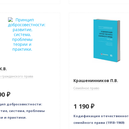
нка
Новинка
К.В.
 гражданского права
Крашенинников П.В.
Семейное право
90 ₽
ип добросовестности:
1 190 ₽
тие, система, проблемы
Кодификация отечественног
и и практики.
семейного права (1918–1969)