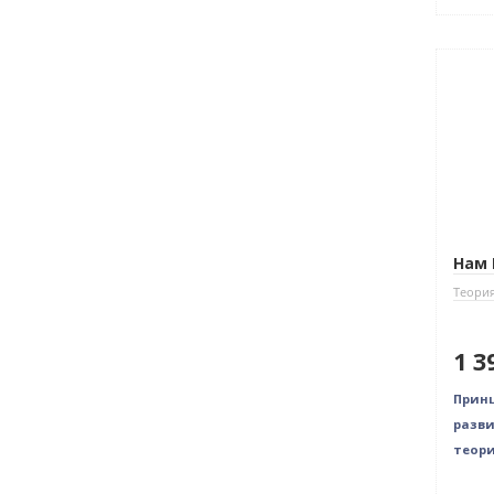
Нови
Нам 
Теория
1 3
Принц
разви
теори