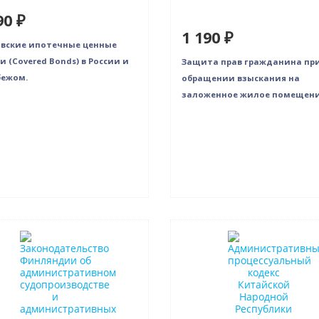
90 ₽
1 190 ₽
вские ипотечные ценные
и (Сovered Bonds) в России и
Защита прав гражданина пр
бежом.
обращении взыскания на
заложенное жилое помещен
нка
Новинка