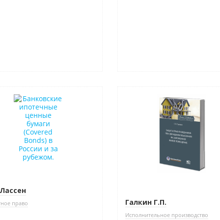
нка
Новинка
Лассен
Галкин Г.П.
тное право
Исполнительное производство