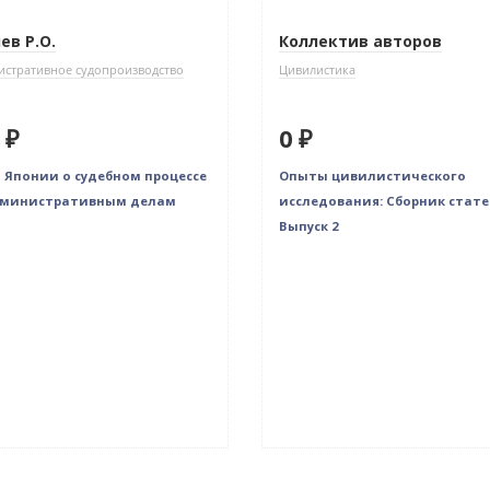
ев Р.О.
Коллектив авторов
стративное судопроизводство
Цивилистика
 ₽
0 ₽
 Японии о судебном процессе
Опыты цивилистического
дминистративным делам
исследования: Сборник стате
Выпуск 2