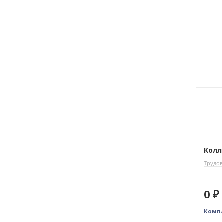
Нови
Нет 
Колл
Трудо
0 ₽
Компл