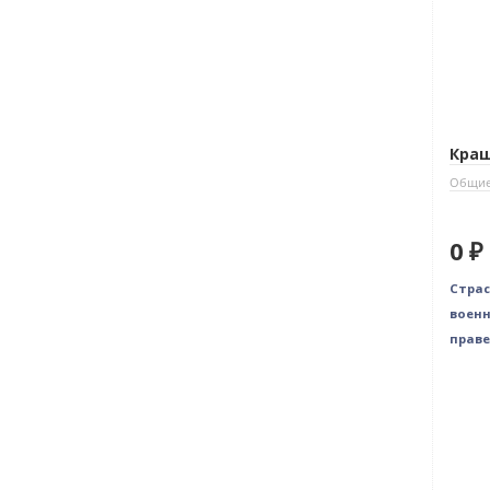
Краш
Общие
0 ₽
Страс
военн
праве.