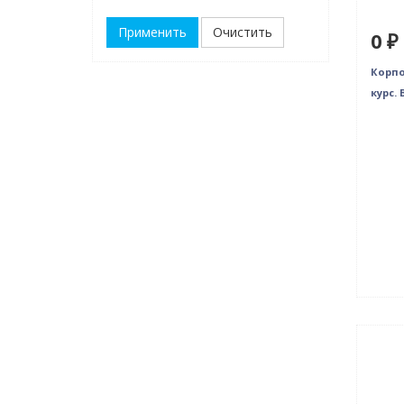
Очистить
0 ₽
Корпо
курс. В
Нови
Нет 