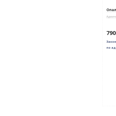
Опал
Админи
790
Закон
по а