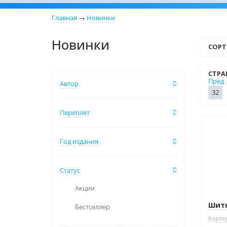
Главная
→
Новинки
Новинки
СОРТ
СТРА
Пред
Автор
32
Переплет
Нови
Год издания
Бест
Нет 
Статус
Акции
Шитк
Бестселлер
Корпо