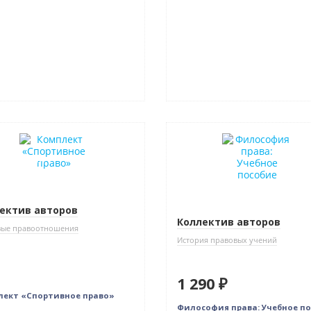
нка
Новинка
в наличии
Бестселлер
ектив авторов
Коллектив авторов
вые правоотношения
История правовых учений
1 290 ₽
ект «Спортивное право»
Философия права: Учебное п