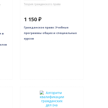
.
Теория гражданского права
1 150 ₽
Гражданское право: Учебные
программы общих и специальных
 в
курсов
алов
Новинка