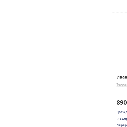
Нови
Иван
Теория
890
Гражд
Федер
перер