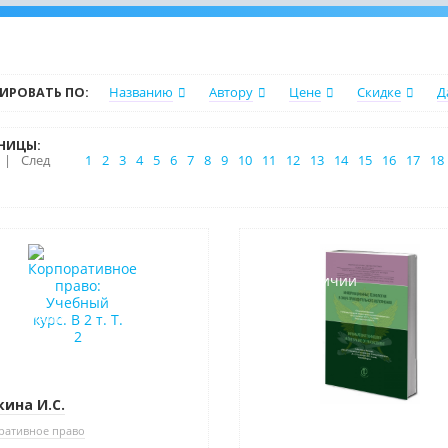
ИРОВАТЬ ПО:
Названию
Автору
Цене
Скидке
Д
НИЦЫ:
|
След
1
2
3
4
5
6
7
8
9
10
11
12
13
14
15
16
17
18
нка
Новинка
селлер
Нет в наличии
в наличии
ина И.С.
ративное право