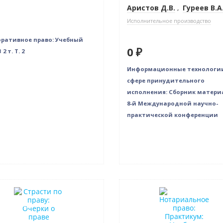
Аристов Д.В.
,
Гуреев В.А
Исполнительное производство
ративное право: Учебный
0 ₽
 2 т. Т. 2
Информационные технологии
сфере принудительного
исполнения: Сборник матери
8-й Международной научно-
практической конференции
нка
Новинка
в наличии