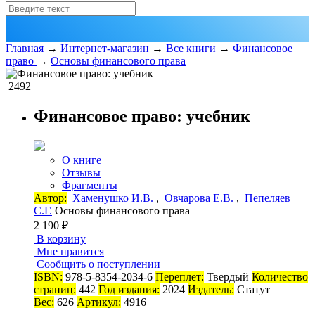
Главная
→
Интернет-магазин
→
Все книги
→
Финансовое
право
→
Основы финансового права
2492
Финансовое право: учебник
О книге
Отзывы
Фрагменты
Автор:
Хаменушко И.В.
,
Овчарова Е.В.
,
Пепеляев
С.Г.
Основы финансового права
2 190 ₽
В корзину
Мне нравится
Сообщить о поступлении
ISBN:
978-5-8354-2034-6
Переплет:
Твердый
Количество
страниц:
442
Год издания:
2024
Издатель:
Статут
Вес:
626
Артикул:
4916