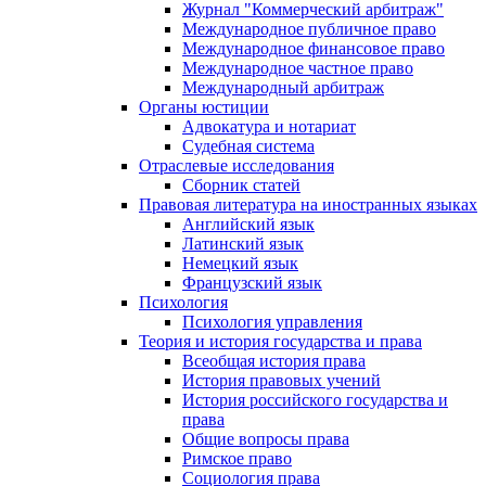
Журнал "Коммерческий арбитраж"
Международное публичное право
Международное финансовое право
Международное частное право
Международный арбитраж
Органы юстиции
Адвокатура и нотариат
Судебная система
Отраслевые исследования
Сборник статей
Правовая литература на иностранных языках
Английский язык
Латинский язык
Немецкий язык
Французский язык
Психология
Психология управления
Теория и история государства и права
Всеобщая история права
История правовых учений
История российского государства и
права
Общие вопросы права
Римское право
Социология права