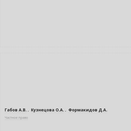
Новинка
Габов А.В.
,
Кузнецова О.А.
,
Формакидов Д.А.
Частное право