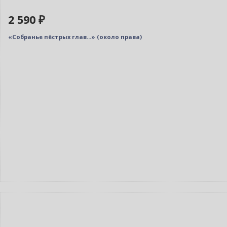
2 590 ₽
«Собранье пёстрых глав...» (около права)
Индивидуальный подход