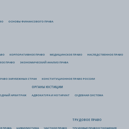
ВО
ОСНОВЫ ФИНАНСОВОГО ПРАВА
АВО
КОРПОРАТИВНОЕ ПРАВО
МЕДИЦИНСКОЕ ПРАВО
НАСЛЕДСТВЕННОЕ ПРАВО
ВОЕ ПРАВО
ЭКОНОМИЧЕСКИЙ АНАЛИЗ ПРАВА
РАВО ЗАРУБЕЖНЫХ СТРАН
КОНСТИТУЦИОННОЕ ПРАВО РОССИИ
ОРГАНЫ ЮСТИЦИИ
ОДНЫЙ АРБИТРАЖ
АДВОКАТУРА И НОТАРИАТ
СУДЕБНАЯ СИСТЕМА
ТРУДОВОЕ ПРАВО
Я ПРАВА
ЦИВИЛИСТИКА
ЧАСТНОЕ ПРАВО
ТРУДОВЫЕ ПРАВООТНОШЕНИЯ