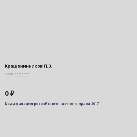
Нет в наличии
Крашенинников П.В.
Частное право
0 ₽
Кодификация российского частного права 2017