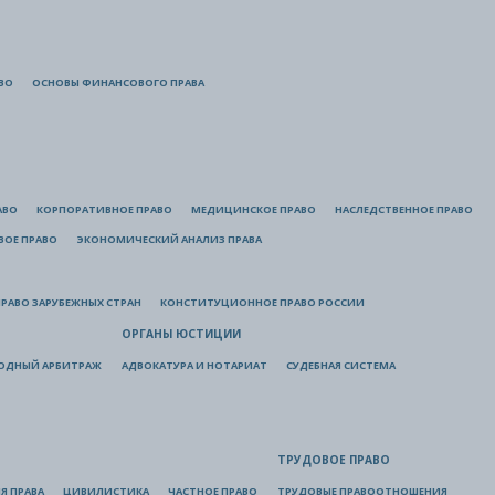
ВО
ОСНОВЫ ФИНАНСОВОГО ПРАВА
АВО
КОРПОРАТИВНОЕ ПРАВО
МЕДИЦИНСКОЕ ПРАВО
НАСЛЕДСТВЕННОЕ ПРАВО
ВОЕ ПРАВО
ЭКОНОМИЧЕСКИЙ АНАЛИЗ ПРАВА
РАВО ЗАРУБЕЖНЫХ СТРАН
КОНСТИТУЦИОННОЕ ПРАВО РОССИИ
ОРГАНЫ ЮСТИЦИИ
ОДНЫЙ АРБИТРАЖ
АДВОКАТУРА И НОТАРИАТ
СУДЕБНАЯ СИСТЕМА
ТРУДОВОЕ ПРАВО
Я ПРАВА
ЦИВИЛИСТИКА
ЧАСТНОЕ ПРАВО
ТРУДОВЫЕ ПРАВООТНОШЕНИЯ