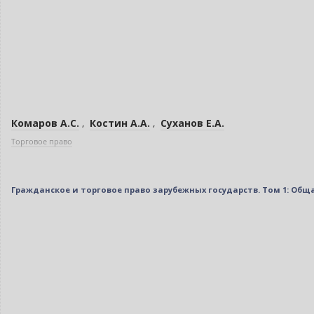
Комаров А.С.
,
Костин А.А.
,
Суханов Е.А.
Торговое право
Гражданское и торговое право зарубежных государств. Том 1: Общая 