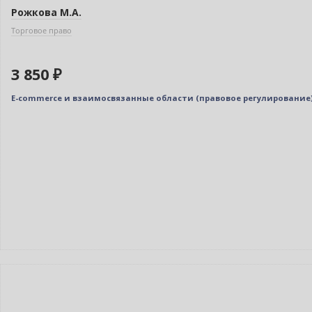
Рожкова М.А.
Торговое право
3 850 ₽
E-commerce и взаимосвязанные области (правовое регулирование)
Новинка
Нет в наличии