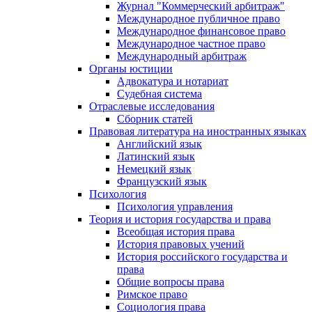
Журнал "Коммерческий арбитраж"
Международное публичное право
Международное финансовое право
Международное частное право
Международный арбитраж
Органы юстиции
Адвокатура и нотариат
Судебная система
Отраслевые исследования
Сборник статей
Правовая литература на иностранных языках
Английский язык
Латинский язык
Немецкий язык
Французский язык
Психология
Психология управления
Теория и история государства и права
Всеобщая история права
История правовых учений
История российского государства и
права
Общие вопросы права
Римское право
Социология права