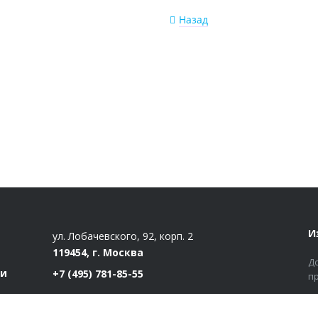
Назад
И
ул. Лобачевского, 92, корп. 2
119454, г. Москва
Д
ти
+7 (495) 781-85-55
п
market@estatut.ru