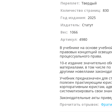
Переплет:
Твердый
Количество страниц:
830
Год издания:
2025
Издатель:
Статут
Вес:
1066
Артикул:
4980
В учебнике на основе учебн
правовых концепций освещен
процессуального права.
10-е издание значительно о
материалами, в том числе п
другими новеллами законодат
Учебник предназначен для ст
полезен практикующим юрист
корпоративным юристам, адво
систематизировать свои знан
Законодательные акты привед
Прочитать отрывок:
Фрагм