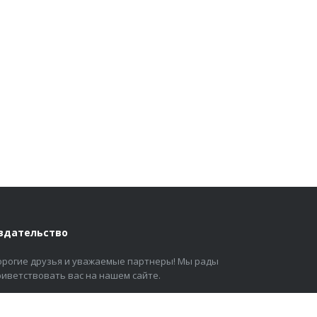
здательство
орогие друзья и уважаемые партнеры! Мы рады
риветствовать вас на нашем сайте.