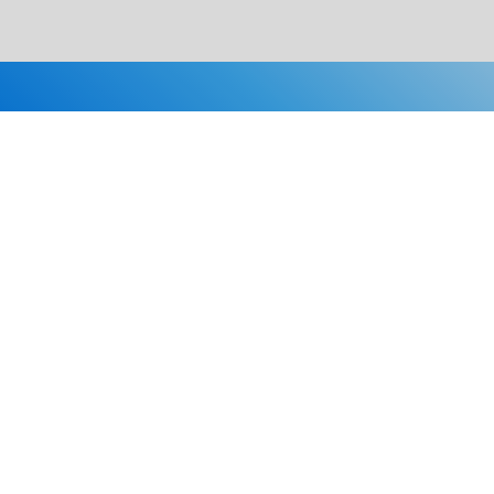
Каталог
Скидки
О нас
Новости
© 2026 Издательство «Статут»
ул. Лобачевского, 92, корп. 2
119454, г. Москва
+7 (495) 781-85-55