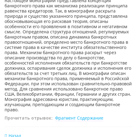
настоящей монографии представлена концепция
банкротного права как механизма реализации принципа
равенства кредиторов. Так, в монографии раскрыта
природа и существо указанного принципа, представлена
обосновывающая его рисковая теория, описаны
особенности его проявления в позитивном и негативном
смысле. Определена структура отношений, регулируемых
банкротным правом, описана динамика банкротных
правоотношений, определено место банкротного права в
системе права в качестве института обязательственного
права. Механизм банкротного права раскрыт через
описание производства по делу о банкротстве,
особенностей исполнения обязательств при банкротстве
должника, оспаривания сделок должника и исполнения его
обязательств за счет третьих лиц. В монографии описан
механизм банкротного права, применяемый в Российской
Федерации, при этом использован сравнительно-правовой
метод. Для сравнения использовано банкротное право
США, Великобритании, Франции, Германии и других стран.
Монография адресована юристам, практикующим,
изучающим, преподающим и создающим банкротное
право.
Прочитать отрывок:
Фрагмент
Содержание
Назад