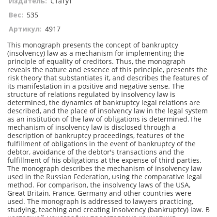
Издатель:
Статут
Вес:
535
Артикул:
4917
This monograph presents the concept of bankruptcy
(insolvency) law as a mechanism for implementing the
principle of equality of creditors. Thus, the monograph
reveals the nature and essence of this principle, presents the
risk theory that substantiates it, and describes the features of
its manifestation in a positive and negative sense. The
structure of relations regulated by insolvency law is
determined, the dynamics of bankruptcy legal relations are
described, and the place of insolvency law in the legal system
as an institution of the law of obligations is determined.The
mechanism of insolvency law is disclosed through a
description of bankruptcy proceedings, features of the
fulfillment of obligations in the event of bankruptcy of the
debtor, avoidance of the debtor's transactions and the
fulfillment of his obligations at the expense of third parties.
The monograph describes the mechanism of insolvency law
used in the Russian Federation, using the comparative legal
method. For comparison, the insolvency laws of the USA,
Great Britain, France, Germany and other countries were
used. The monograph is addressed to lawyers practicing,
studying, teaching and creating insolvency (bankruptcy) law. В