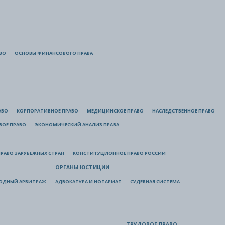
ВО
ОСНОВЫ ФИНАНСОВОГО ПРАВА
АВО
КОРПОРАТИВНОЕ ПРАВО
МЕДИЦИНСКОЕ ПРАВО
НАСЛЕДСТВЕННОЕ ПРАВО
ВОЕ ПРАВО
ЭКОНОМИЧЕСКИЙ АНАЛИЗ ПРАВА
РАВО ЗАРУБЕЖНЫХ СТРАН
КОНСТИТУЦИОННОЕ ПРАВО РОССИИ
ОРГАНЫ ЮСТИЦИИ
ОДНЫЙ АРБИТРАЖ
АДВОКАТУРА И НОТАРИАТ
СУДЕБНАЯ СИСТЕМА
ТРУДОВОЕ ПРАВО