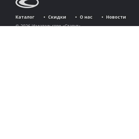
Каталог
Скидки
О нас
Новости
© 2026 Издательство «Статут»
ул. Лобачевского, 92, корп. 2
119454, г. Москва
+7 (495) 781-85-55
market@estatut.ru
Издательство
Дорогие друзья и уважаемые партнеры! Мы рады приветство
Каталог
Авторы
Скидки
Бестселлеры