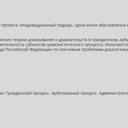
 проекта «Индивидуальный подход». Цена книги обусловленна
ения теории доказывания и доказательств в гражданском, арб
ятельность субъектов цивилистического процесса. Излагаются
уда Российской Федерации по ключевым проблемам доказательс
ава: Гражданский процесс. Арбитражный процесс. Администрат