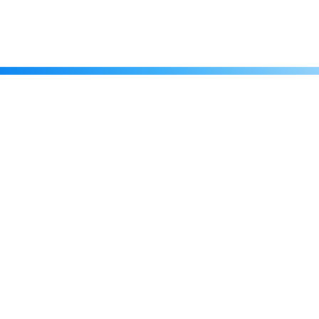
Каталог
Скидки
О нас
Новости
© 2026 Издательство «Статут»
ул. Лобачевского, 92, корп. 2
119454, г. Москва
+7 (495) 781-85-55