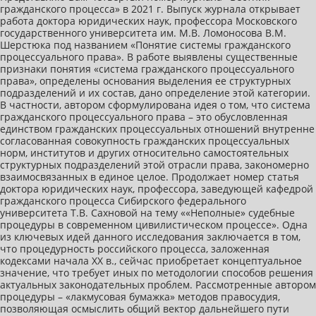
гражданского процесса» в 2021 г. Выпуск журнала открывает
работа доктора юридических наук, профессора Московского
государственного университета им. М.В. Ломоносова В.М.
Шерстюка под названием «Понятие системы гражданского
процессуального права». В работе выявлены существенные
признаки понятия «система гражданского процессуального
права», определены основания выделения ее структурных
подразделений и их состав, дано определение этой категории.
В частности, автором сформулирована идея о том, что система
гражданского процессуального права – это обусловленная
единством гражданских процессуальных отношений внутренне
согласованная совокупность гражданских процессуальных
норм, институтов и других относительно самостоятельных
структурных подразделений этой отрасли права, закономерно
взаимосвязанных в единое целое. Продолжает номер статья
доктора юридических наук, профессора, заведующей кафедрой
гражданского процесса Сибирского федерального
университета Т.В. Сахновой на тему ««Неполные» судебные
процедуры в современном цивилистическом процессе». Одна
из ключевых идей данного исследования заключается в том,
что процедурность российского процесса, заложенная
кодексами начала XX в., сейчас приобретает концептуальное
значение, что требует иных по методологии способов решения
актуальных законодательных проблем. Рассмотренные автором
процедуры – «лакмусовая бумажка» методов правосудия,
позволяющая осмыслить общий вектор дальнейшего пути