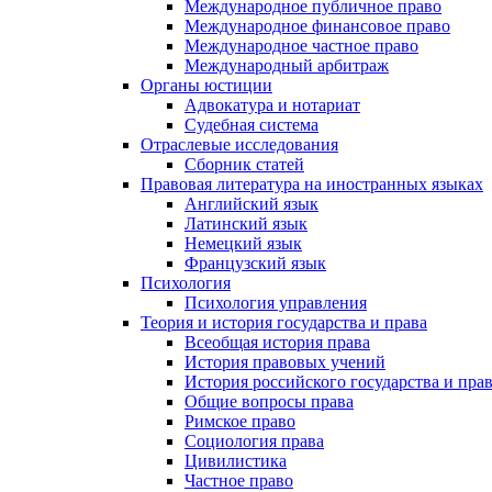
Международное публичное право
Международное финансовое право
Международное частное право
Международный арбитраж
Органы юстиции
Адвокатура и нотариат
Судебная система
Отраслевые исследования
Сборник статей
Правовая литература на иностранных языках
Английский язык
Латинский язык
Немецкий язык
Французский язык
Психология
Психология управления
Теория и история государства и права
Всеобщая история права
История правовых учений
История российского государства и пра
Общие вопросы права
Римское право
Социология права
Цивилистика
Частное право