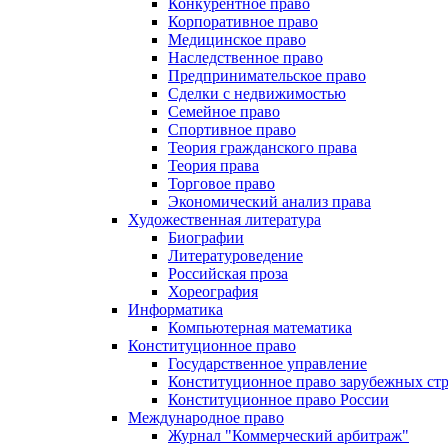
Конкурентное право
Корпоративное право
Медицинское право
Наследственное право
Предпринимательское право
Сделки с недвижимостью
Семейное право
Спортивное право
Теория гражданского права
Теория права
Торговое право
Экономический анализ права
Художественная литература
Биографии
Литературоведение
Российская проза
Хореография
Информатика
Компьютерная математика
Конституционное право
Государственное управление
Конституционное право зарубежных ст
Конституционное право России
Международное право
Журнал "Коммерческий арбитраж"