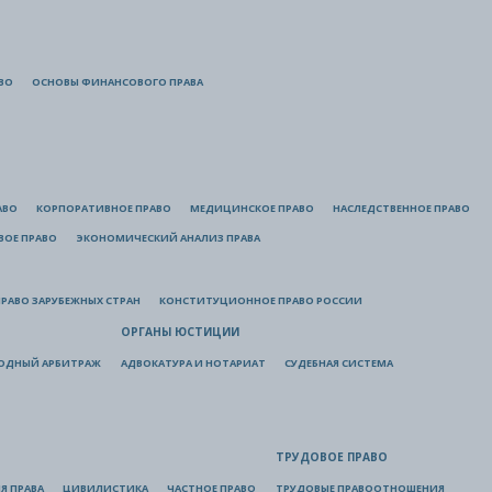
ВО
ОСНОВЫ ФИНАНСОВОГО ПРАВА
АВО
КОРПОРАТИВНОЕ ПРАВО
МЕДИЦИНСКОЕ ПРАВО
НАСЛЕДСТВЕННОЕ ПРАВО
ВОЕ ПРАВО
ЭКОНОМИЧЕСКИЙ АНАЛИЗ ПРАВА
РАВО ЗАРУБЕЖНЫХ СТРАН
КОНСТИТУЦИОННОЕ ПРАВО РОССИИ
ОРГАНЫ ЮСТИЦИИ
ОДНЫЙ АРБИТРАЖ
АДВОКАТУРА И НОТАРИАТ
СУДЕБНАЯ СИСТЕМА
ТРУДОВОЕ ПРАВО
Я ПРАВА
ЦИВИЛИСТИКА
ЧАСТНОЕ ПРАВО
ТРУДОВЫЕ ПРАВООТНОШЕНИЯ