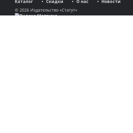
Каталог
Скидки
О нас
Новости
© 2026 Издательство «Статут»
ул. Лобачевского, 92, корп. 2
119454, г. Москва
+7 (495) 781-85-55
market@estatut.ru
Издательство
Дорогие друзья и уважаемые партнеры! Мы рады приветство
Каталог
Авторы
Скидки
Бестселлеры
Новинки
Готовятся к выходу
Новости