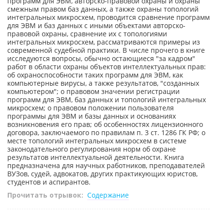
программ для ЭВМ, авторско-правовой охраны и охраны
смежным правом баз данных, а также охраны топологий
интегральных микросхем, проводится сравнение программ
для ЭВМ и баз данных с иными объектами авторско-
правовой охраны, сравнение их с топологиями
интегральных микросхем, рассматриваются примеры из
современной судебной практики. В числе прочего в книге
исследуются вопросы, обычно остающиеся "за кадром"
работ в области охраны объектов интеллектуальных прав:
об охраноспособности таких программ для ЭВМ, как
компьютерные вирусы, а также результатов, "созданных
компьютером"; о правовом значении регистрации
программ для ЭВМ, баз данных и топологий интегральных
микросхем; о правовом положении пользователя
программы для ЭВМ и базы данных и основаниях
возникновения его прав; об особенностях лицензионного
договора, заключаемого по правилам п. 3 ст. 1286 ГК РФ; о
месте топологий интегральных микросхем в системе
законодательного регулирования норм об охране
результатов интеллектуальной деятельности. Книга
предназначена для научных работников, преподавателей
ВУЗов, судей, адвокатов, других практикующих юристов,
студентов и аспирантов.
Прочитать отрывок:
Содержание