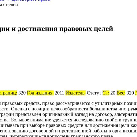
ции и достижения правовых целей
страниц:
320
Год издания:
2011
Издатель:
Статут
Ст:
20
Вес:
320
и правовых средств, право рассматривается с утилитарных пози
ости. Оценка с позиции целесообразности большинства инструме
афии представлен оригинальный взгляд на договор, альтернатив
ства. Большое внимание уделяется исследованию свойств групп
учитывать при выборе правовых средств для достижения цели каж
шенствованию договорной и претензионной работы в организац
 всем, интересующимся вопросами гражданского права.