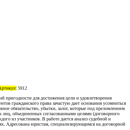
Артикул:
5912
ций пригодности для достижения цели и удовлетворения
нтов гражданского права зачастую дает основания усомниться
ное обязательство, убытки, залог, которые под преломлением
ы лиц, объединенных согласованными целями (договорного
дого из участников. В работе дается анализ судебной и
иях. Адресована юристам, специализирующимся на договорной