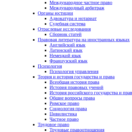
Международное частное право
Международный арбитраж
Органы юстиции
Адвокатура и нотариат
Судебная система
Отраслевые исследования
Сборник статей
Правовая литература на иностранных языках
Английский язык
Латинский язык
Немецкий язык
Французский язык
Психология
Психология управления
Теория и история государства и права
Всеобщая история права
История правовых учений
История российского государства и пра
Общие вопросы права
Римское право
Социология права
Цивилистика
Частное право
Трудовое право
Трудовые правоотношения