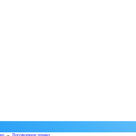
во
→
Договорное право