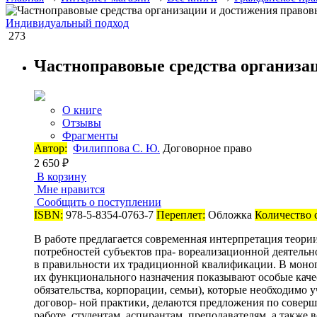
Индивидуальный подход
273
Частноправовые средства организа
О книге
Отзывы
Фрагменты
Автор:
Филиппова С. Ю.
Договорное право
2 650 ₽
В корзину
Мне нравится
Сообщить о поступлении
ISBN:
978-5-8354-0763-7
Переплет:
Обложка
Количество 
В работе предлагается современная интерпретация теори
потребностей субъектов пра- вореализационной деятельн
в правильности их традиционной квалификации. В моногр
их функционального назначения показывают особые каче
обязательства, корпорации, семьи), которые необходимо 
договор- ной практики, делаются предложения по совер
работе, студентам, аспирантам, преподавателям, а также