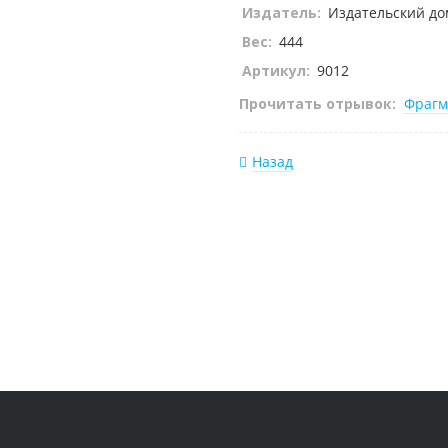
Издатель:
Издательский дом
Вес:
444
Артикул:
9012
Прочитать отрывок:
Фрагм
Назад