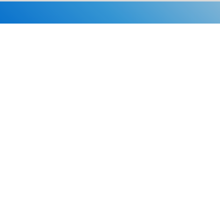
Каталог
Скидки
О нас
Новости
© 2026 Издательство «Статут»
ул. Лобачевского, 92, корп. 2
119454, г. Москва
+7 (495) 781-85-55
market@estatut.ru
Издательство