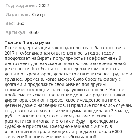
Год издания:
2022
Издатель:
Статут
Вес:
360
Артикул:
4660
Только 1 ед. в руки!
После модернизации законодательства о банкротстве в
2017 г. субсидиарная ответственность год за годом
продолжает набирать популярность как эффективный
инструмент для взыскания долгов. Настало время новой
реальности. Как бы ни хотелось должникам спрятать
деньги от кредиторов, делать это становится все труднее и
труднее. Времена, когда можно было бросить фирму с
долгами и продолжить свой бизнес под другим
юридическим лицом, навсегда ушли в прошлое. Уже не
проблема взыскать пропавшие деньги с родственников
директора, если он перевел свое имущество на них, с
детей и даже с наследников. В практике появились случаи,
когда взыскиваемая с физлиц сумма доходила до 2,5 млрд
руб. Не исключено, что с таким долгом человек не
расплатится никогда, и его так и будут преследовать
судебные приставы. Ежегодно начиная с 2019 г. в
отношении контролирующих лиц подается около 6000
заявлений о привлечении к субсидиарной