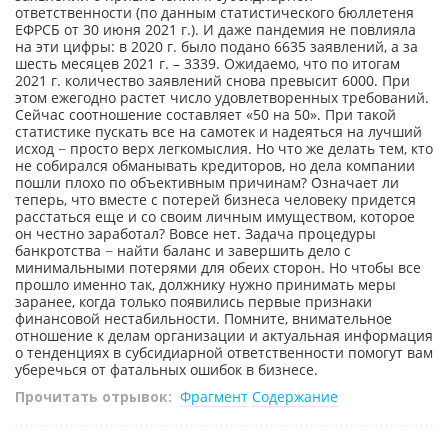
ответственности (по данным статистического бюллетеня
ЕФРСБ от 30 июня 2021 г.). И даже пандемия не повлияла
на эти цифры: в 2020 г. было подано 6635 заявлений, а за
шесть месяцев 2021 г. – 3339. Ожидаемо, что по итогам
2021 г. количество заявлений снова превысит 6000. При
этом ежегодно растет число удовлетворенных требований.
Сейчас соотношение составляет «50 на 50». При такой
статистике пускать все на самотек и надеяться на лучший
исход − просто верх легкомыслия. Но что же делать тем, кто
не собирался обманывать кредиторов, но дела компании
пошли плохо по объективным причинам? Означает ли
теперь, что вместе с потерей бизнеса человеку придется
расстаться еще и со своим личным имуществом, которое
он честно заработал? Вовсе нет. Задача процедуры
банкротства − найти баланс и завершить дело с
минимальными потерями для обеих сторон. Но чтобы все
прошло именно так, должнику нужно принимать меры
заранее, когда только появились первые признаки
финансовой нестабильности. Помните, внимательное
отношение к делам организации и актуальная информация
о тенденциях в субсидиарной ответственности помогут вам
уберечься от фатальных ошибок в бизнесе.
Прочитать отрывок:
Фрагмент
Содержание