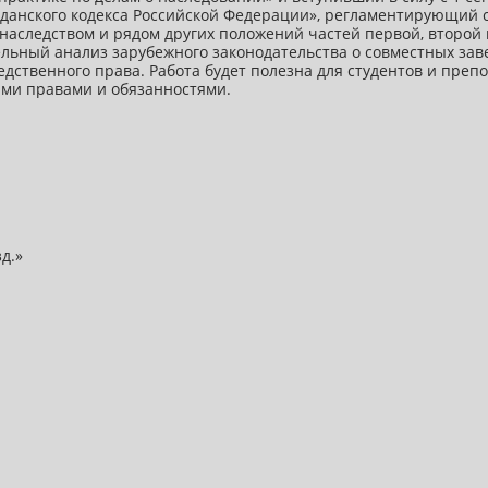
данского кодекса Российской Федерации», регламентирующий с
следством и рядом других положений частей первой, второй и
ельный анализ зарубежного законодательства о совместных зав
ственного права. Работа будет полезна для студентов и препод
ими правами и обязанностями.
д.»