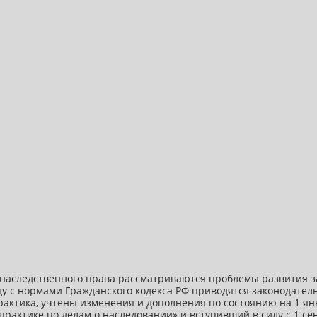
наследственного права рассматриваются проблемы развития з
ду с нормами Гражданского кодекса РФ приводятся законодател
актика, учтены изменения и дополнения по состоянию на 1 янв
 практике по делам о наследовании» и вступивший в силу с 1 се