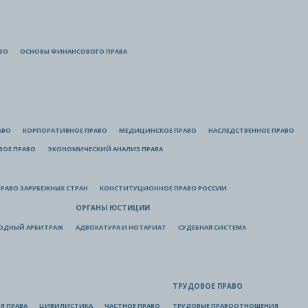
ВО
ОСНОВЫ ФИНАНСОВОГО ПРАВА
АВО
КОРПОРАТИВНОЕ ПРАВО
МЕДИЦИНСКОЕ ПРАВО
НАСЛЕДСТВЕННОЕ ПРАВО
ВОЕ ПРАВО
ЭКОНОМИЧЕСКИЙ АНАЛИЗ ПРАВА
РАВО ЗАРУБЕЖНЫХ СТРАН
КОНСТИТУЦИОННОЕ ПРАВО РОССИИ
ОРГАНЫ ЮСТИЦИИ
ОДНЫЙ АРБИТРАЖ
АДВОКАТУРА И НОТАРИАТ
СУДЕБНАЯ СИСТЕМА
ТРУДОВОЕ ПРАВО
Я ПРАВА
ЦИВИЛИСТИКА
ЧАСТНОЕ ПРАВО
ТРУДОВЫЕ ПРАВООТНОШЕНИЯ